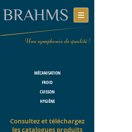
Une symphonie de qualité !
MÉCANISATION
FROID
CUISSON
HYGIÈNE
Consultez et téléchargez
les catalogues produits